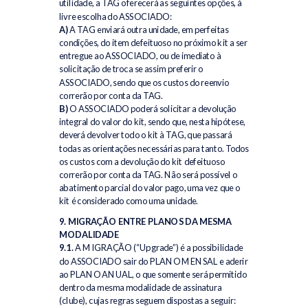
utilidade, a TAG oferecerá as seguintes opções, à
livre escolha do ASSOCIADO:
A)
A TAG enviará outra unidade, em perfeitas
condições, do item defeituoso no próximo kit a ser
entregue ao ASSOCIADO, ou de imediato à
solicitação de troca se assim preferir o
ASSOCIADO, sendo que os custos do reenvio
correrão por conta da TAG.
B)
O ASSOCIADO poderá solicitar a devolução
integral do valor do kit, sendo que, nesta hipótese,
deverá devolver todo o kit à TAG, que passará
todas as orientações necessárias para tanto. Todos
os custos com a devolução do kit defeituoso
correrão por conta da TAG. Não será possível o
abatimento parcial do valor pago, uma vez que o
kit é considerado como uma unidade.
9. MIGRAÇÃO ENTRE PLANOS DA MESMA
MODALIDADE
9.1.
A MIGRAÇÃO (“Upgrade”) é a possibilidade
do ASSOCIADO sair do PLANO MENSAL e aderir
ao PLANO ANUAL, o que somente será permitido
dentro da mesma modalidade de assinatura
(clube), cujas regras seguem dispostas a seguir: