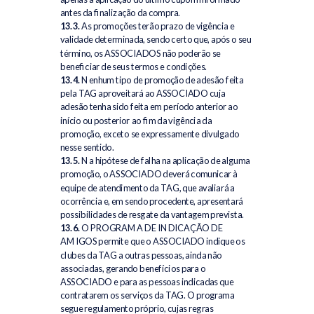
antes da finalização da compra.
13.3.
As promoções terão prazo de vigência e
validade determinada, sendo certo que, após o seu
término, os ASSOCIADOS não poderão se
beneficiar de seus termos e condições.
13.4.
Nenhum tipo de promoção de adesão feita
pela TAG aproveitará ao ASSOCIADO cuja
adesão tenha sido feita em período anterior ao
início ou posterior ao fim da vigência da
promoção, exceto se expressamente divulgado
nesse sentido.
13.5.
Na hipótese de falha na aplicação de alguma
promoção, o ASSOCIADO deverá comunicar à
equipe de atendimento da TAG, que avaliará a
ocorrência e, em sendo procedente, apresentará
possibilidades de resgate da vantagem prevista.
13.6.
O PROGRAMA DE INDICAÇÃO DE
AMIGOS permite que o ASSOCIADO indique os
clubes da TAG a outras pessoas, ainda não
associadas, gerando benefícios para o
ASSOCIADO e para as pessoas indicadas que
contratarem os serviços da TAG. O programa
segue regulamento próprio, cujas regras