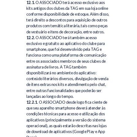
12.1.
O ASSOCIADO terá acesso exclusivo aos
kits antigos dos clubes da TAG em sua loja online
conforme disponibilidade de estoque. Além disso,
terá direito a descontos para aquisição de outros
produtos com temática literária, tais como peças
de vestuário e itens de decoração, entre outros.
12.2.
O ASSOCIADO terá também acesso
exclusivo e gratuito ao aplicativo do clube para
smartphone, que foi desenvolvido pela TAG e
funciona como uma plataforma de comunicação
entre os associados membros de seus clubes de
assinatura de livros. A TAG também
disponibilizará no ambiente do aplicativo:
conteúdo literários diversos, divulgação de venda
de itens extras nos kits e atendimento pelo chat,
entre outras funcionalidades que poderão ser
lançadas ao longo do tempo.
12.2.1.
O ASSOCIADO desde logo fica ciente de
que seu aparelho smartphone deverá atender às
condições técnicas para acesso e utilização dos
aplicativos (principalmente a versão do sistema
operacional), as quais estarão descritas nas lojas
de download de aplicativos (Google Play e App