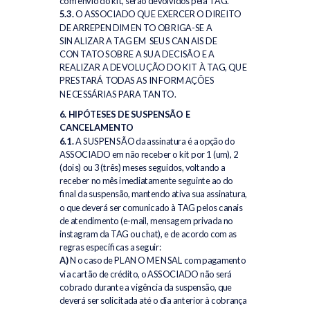
com envio do kit, serão devolvidos pela TAG.
5.3.
O ASSOCIADO QUE EXERCER O DIREITO
DE ARREPENDIMENTO OBRIGA-SE A
SINALIZAR A TAG EM SEUS CANAIS DE
CONTATO SOBRE A SUA DECISÃO E A
REALIZAR A DEVOLUÇÃO DO KIT À TAG, QUE
PRESTARÁ TODAS AS INFORMAÇÕES
NECESSÁRIAS PARA TANTO.
6. HIPÓTESES DE SUSPENSÃO E
CANCELAMENTO
6.1.
A SUSPENSÃO da assinatura é a opção do
ASSOCIADO em não receber o kit por 1 (um), 2
(dois) ou 3 (três) meses seguidos, voltando a
receber no mês imediatamente seguinte ao do
final da suspensão, mantendo ativa sua assinatura,
o que deverá ser comunicado à TAG pelos canais
de atendimento (e-mail, mensagem privada no
instagram da TAG ou chat), e de acordo com as
regras específicas a seguir:
A)
No caso de PLANO MENSAL com pagamento
via cartão de crédito, o ASSOCIADO não será
cobrado durante a vigência da suspensão, que
deverá ser solicitada até o dia anterior à cobrança