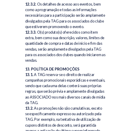
12.3.2.
Os detalhes de acesso aos eventos, bem
como a programação e todas as informações
necessárias para a participação serão amplamente
divulgados pela TAG para os associados do clube
que estiverem promovendo o evento.
12.3.3.
O(s) produto(s) oferecidos como item
extra, bem como sua descrição, valores, limites de
quantidade de compra e datas de início e fim das
vendas, serão amplamente divulgados pela TAG
para os associados dos clubes quando iniciarem as
vendas.
13. POLÍTICA DE PROMOÇÕES
13.1.
A TAG reserva-se o direito de realizar
campanhas promocionais esporádicas e eventuais,
sendo que cada uma delas conterá suas próprias
regras, que serão prévia e amplamente divulgadas
ao ASSOCIADO nos mais diversos canais de mídia
da TAG.
13.2.
As promoções não são cumulativas, exceto
se especificamente expresso ou autorizado pela
TAG. Por exemplo, na tentativa de utilização de
cupons distintos de desconto, será garantida
apenas a aplicação do último cupom informado