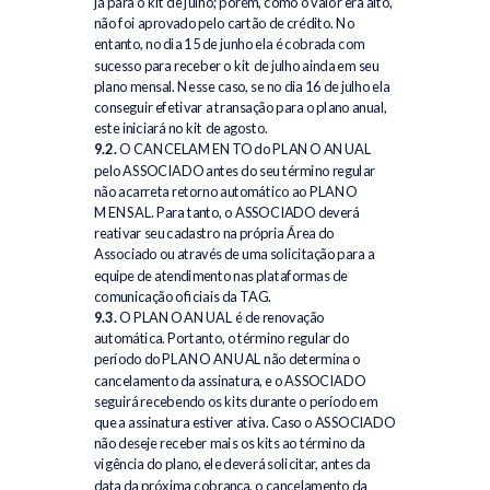
já para o kit de julho; porém, como o valor era alto,
não foi aprovado pelo cartão de crédito. No
entanto, no dia 15 de junho ela é cobrada com
sucesso para receber o kit de julho ainda em seu
plano mensal. Nesse caso, se no dia 16 de julho ela
conseguir efetivar a transação para o plano anual,
este iniciará no kit de agosto.
9.2.
O CANCELAMENTO do PLANO ANUAL
pelo ASSOCIADO antes do seu término regular
não acarreta retorno automático ao PLANO
MENSAL. Para tanto, o ASSOCIADO deverá
reativar seu cadastro na própria Área do
Associado ou através de uma solicitação para a
equipe de atendimento nas plataformas de
comunicação oficiais da TAG.
9.3.
O PLANO ANUAL é de renovação
automática. Portanto, o término regular do
período do PLANO ANUAL não determina o
cancelamento da assinatura, e o ASSOCIADO
seguirá recebendo os kits durante o período em
que a assinatura estiver ativa. Caso o ASSOCIADO
não deseje receber mais os kits ao término da
vigência do plano, ele deverá solicitar, antes da
data da próxima cobrança, o cancelamento da