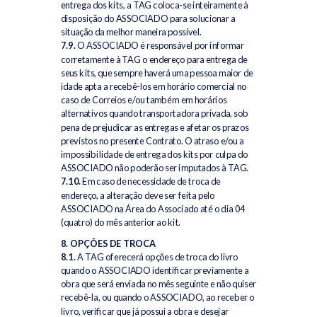
entrega dos kits, a TAG coloca-se inteiramente à
disposição do ASSOCIADO para solucionar a
situação da melhor maneira possível.
7.9.
O ASSOCIADO é responsável por informar
corretamente à TAG o endereço para entrega de
seus kits, que sempre haverá uma pessoa maior de
idade apta a recebê-los em horário comercial no
caso de Correios e/ou também em horários
alternativos quando transportadora privada, sob
pena de prejudicar as entregas e afetar os prazos
previstos no presente Contrato. O atraso e/ou a
impossibilidade de entrega dos kits por culpa do
ASSOCIADO não poderão ser imputados à TAG.
7.10.
Em caso de necessidade de troca de
endereço, a alteração deve ser feita pelo
ASSOCIADO na Área do Associado até o dia 04
(quatro) do mês anterior ao kit.
8. OPÇÕES DE TROCA
8.1.
A TAG oferecerá opções de troca do livro
quando o ASSOCIADO identificar previamente a
obra que será enviada no mês seguinte e não quiser
recebê-la, ou quando o ASSOCIADO, ao receber o
livro, verificar que já possui a obra e desejar