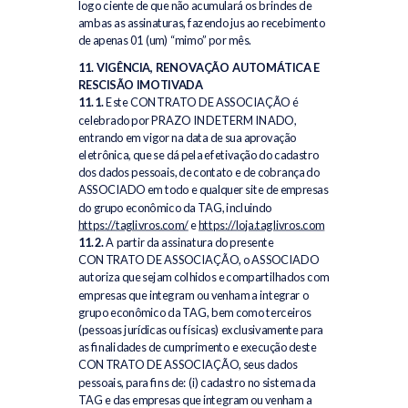
logo ciente de que não acumulará os brindes de
ambas as assinaturas, fazendo jus ao recebimento
de apenas 01 (um) “mimo” por mês.
11. VIGÊNCIA, RENOVAÇÃO AUTOMÁTICA E
RESCISÃO IMOTIVADA
11.1.
Este CONTRATO DE ASSOCIAÇÃO é
celebrado por PRAZO INDETERMINADO,
entrando em vigor na data de sua aprovação
eletrônica, que se dá pela efetivação do cadastro
dos dados pessoais, de contato e de cobrança do
ASSOCIADO em todo e qualquer site de empresas
do grupo econômico da TAG, incluindo
https://taglivros.com/
e
https://loja.taglivros.com
11.2.
A partir da assinatura do presente
CONTRATO DE ASSOCIAÇÃO, o ASSOCIADO
autoriza que sejam colhidos e compartilhados com
empresas que integram ou venham a integrar o
grupo econômico da TAG, bem como terceiros
(pessoas jurídicas ou físicas) exclusivamente para
as finalidades de cumprimento e execução deste
CONTRATO DE ASSOCIAÇÃO, seus dados
pessoais, para fins de: (i) cadastro no sistema da
TAG e das empresas que integram ou venham a