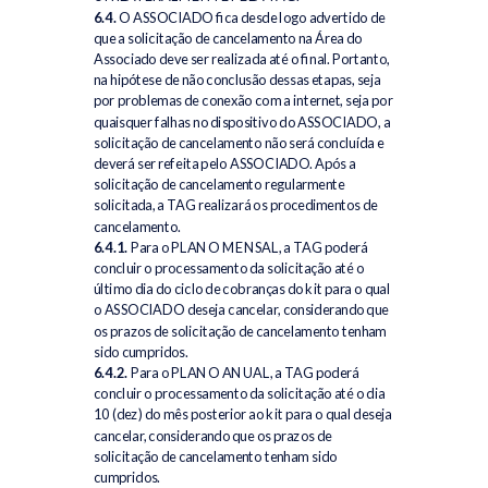
6.4.
O ASSOCIADO fica desde logo advertido de
que a solicitação de cancelamento na Área do
Associado deve ser realizada até o final. Portanto,
na hipótese de não conclusão dessas etapas, seja
por problemas de conexão com a internet, seja por
quaisquer falhas no dispositivo do ASSOCIADO, a
solicitação de cancelamento não será concluída e
deverá ser refeita pelo ASSOCIADO. Após a
solicitação de cancelamento regularmente
solicitada, a TAG realizará os procedimentos de
cancelamento.
6.4.1.
Para o PLANO MENSAL, a TAG poderá
concluir o processamento da solicitação até o
último dia do ciclo de cobranças do kit para o qual
o ASSOCIADO deseja cancelar, considerando que
os prazos de solicitação de cancelamento tenham
sido cumpridos.
6.4.2.
Para o PLANO ANUAL, a TAG poderá
concluir o processamento da solicitação até o dia
10 (dez) do mês posterior ao kit para o qual deseja
cancelar, considerando que os prazos de
solicitação de cancelamento tenham sido
cumpridos.