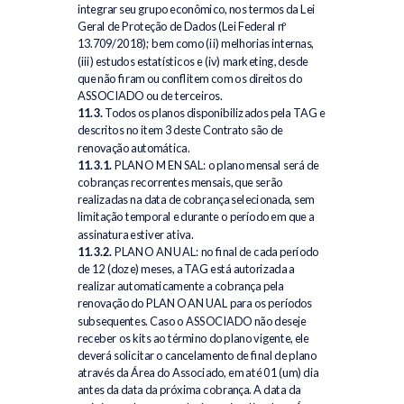
integrar seu grupo econômico, nos termos da Lei
Geral de Proteção de Dados (Lei Federal nº
13.709/2018); bem como (ii) melhorias internas,
(iii) estudos estatísticos e (iv) marketing, desde
que não firam ou conflitem com os direitos do
ASSOCIADO ou de terceiros.
11.3.
Todos os planos disponibilizados pela TAG e
descritos no item 3 deste Contrato são de
renovação automática.
11.3.1.
PLANO MENSAL: o plano mensal será de
cobranças recorrentes mensais, que serão
realizadas na data de cobrança selecionada, sem
limitação temporal e durante o período em que a
assinatura estiver ativa.
11.3.2.
PLANO ANUAL: no final de cada período
de 12 (doze) meses, a TAG está autorizada a
realizar automaticamente a cobrança pela
renovação do PLANO ANUAL para os períodos
subsequentes. Caso o ASSOCIADO não deseje
receber os kits ao término do plano vigente, ele
deverá solicitar o cancelamento de final de plano
através da Área do Associado, em até 01 (um) dia
antes da data da próxima cobrança. A data da