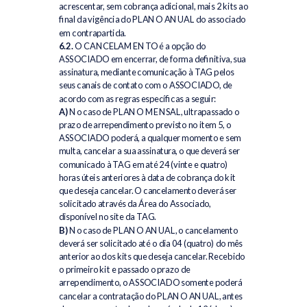
acrescentar, sem cobrança adicional, mais 2 kits ao
final da vigência do PLANO ANUAL do associado
em contrapartida.
6.2.
O CANCELAMENTO é a opção do
ASSOCIADO em encerrar, de forma definitiva, sua
assinatura, mediante comunicação à TAG pelos
seus canais de contato com o ASSOCIADO, de
acordo com as regras específicas a seguir:
A)
No caso de PLANO MENSAL, ultrapassado o
prazo de arrependimento previsto no item 5, o
ASSOCIADO poderá, a qualquer momento e sem
multa, cancelar a sua assinatura, o que deverá ser
comunicado à TAG em até 24 (vinte e quatro)
horas úteis anteriores à data de cobrança do kit
que deseja cancelar. O cancelamento deverá ser
solicitado através da Área do Associado,
disponível no site da TAG.
B)
No caso de PLANO ANUAL, o cancelamento
deverá ser solicitado até o dia 04 (quatro) do mês
anterior ao dos kits que deseja cancelar. Recebido
o primeiro kit e passado o prazo de
arrependimento, o ASSOCIADO somente poderá
cancelar a contratação do PLANO ANUAL, antes