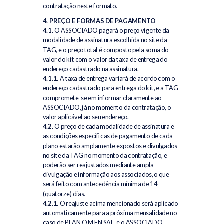
contratação neste formato.
4. PREÇO E FORMAS DE PAGAMENTO
4.1.
O ASSOCIADO pagará o preço vigente da
modalidade de assinatura escolhida no site da
TAG, e o preço total é composto pela soma do
valor do kit com o valor da taxa de entrega do
endereço cadastrado na assinatura.
4.1.1.
A taxa de entrega variará de acordo com o
endereço cadastrado para entrega do kit, e a TAG
compromete-se em informar claramente ao
ASSOCIADO, já no momento da contratação, o
valor aplicável ao seu endereço.
4.2.
O preço de cada modalidade de assinatura e
as condições específicas de pagamento de cada
plano estarão amplamente expostos e divulgados
no site da TAG no momento da contratação, e
poderão ser reajustados mediante ampla
divulgação e informação aos associados, o que
será feito com antecedência mínima de 14
(quatorze) dias.
4.2.1.
O reajuste acima mencionado será aplicado
automaticamente para a próxima mensalidade no
caso de PLANO MENSAL, e o ASSOCIADO