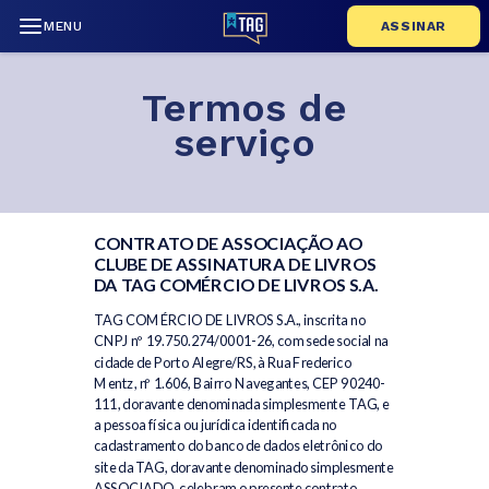
MENU
ASSINAR
Termos de
serviço
CONTRATO DE ASSOCIAÇÃO AO
CLUBE DE ASSINATURA DE LIVROS
DA TAG COMÉRCIO DE LIVROS S.A.
TAG COMÉRCIO DE LIVROS S.A., inscrita no
CNPJ nº 19.750.274/0001-26, com sede social na
cidade de Porto Alegre/RS, à Rua Frederico
Mentz, nº 1.606, Bairro Navegantes, CEP 90240-
111, doravante denominada simplesmente TAG, e
a pessoa física ou jurídica identificada no
cadastramento do banco de dados eletrônico do
site da TAG, doravante denominado simplesmente
ASSOCIADO, celebram o presente contrato,