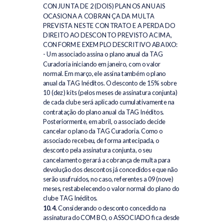
CONJUNTA DE 2 (DOIS) PLANOS ANUAIS
OCASIONA A COBRANÇA DA MULTA
PREVISTA NESTE CONTRATO E A PERDA DO
DIREITO AO DESCONTO PREVISTO ACIMA,
CONFORME EXEMPLO DESCRITIVO ABAIXO:
- Um associado assina o plano anual da TAG
Curadoria iniciando em janeiro, com o valor
normal. Em março, ele assina também o plano
anual da TAG Inéditos. O desconto de 15% sobre
10 (dez) kits (pelos meses de assinatura conjunta)
de cada clube será aplicado cumulativamente na
contratação do plano anual da TAG Inéditos.
Posteriormente, em abril, o associado decide
cancelar o plano da TAG Curadoria. Como o
associado recebeu, de forma antecipada, o
desconto pela assinatura conjunta, o seu
cancelamento gerará a cobrança de multa para
devolução dos descontos já concedidos e que não
serão usufruídos, no caso, referentes a 09 (nove)
meses, restabelecendo o valor normal do plano do
clube TAG Inéditos.
10.4.
Considerando o desconto concedido na
assinatura do COMBO, o ASSOCIADO fica desde