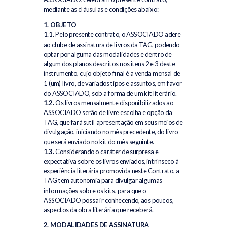
mediante as cláusulas e condições abaixo:
1. OBJETO
1.1.
Pelo presente contrato, o ASSOCIADO adere
ao clube de assinatura de livros da TAG, podendo
optar por alguma das modalidades e dentro de
algum dos planos descritos nos itens 2 e 3 deste
instrumento, cujo objeto final é a venda mensal de
1 (um) livro, de variados tipos e assuntos, em favor
do ASSOCIADO, sob a forma de um kit literário.
1.2.
Os livros mensalmente disponibilizados ao
ASSOCIADO serão de livre escolha e opção da
TAG, que fará sutil apresentação em seus meios de
divulgação, iniciando no mês precedente, do livro
que será enviado no kit do mês seguinte.
1.3.
Considerando o caráter de surpresa e
expectativa sobre os livros enviados, intrínseco à
experiência literária promovida neste Contrato, a
TAG tem autonomia para divulgar algumas
informações sobre os kits, para que o
ASSOCIADO possa ir conhecendo, aos poucos,
aspectos da obra literária que receberá.
2. MODALIDADES DE ASSINATURA