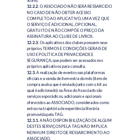
Store).
12.2.2.
O ASSOCIADO NÃO SERÁ RESSARCIDO
NO CASO DE NÃO OBTER ACESSO
COMPLETO AO APLICATIVO, UMA VEZ QUE
O SERVIÇO É ADICIONAL, OPCIONAL,
GRATUITO E NÃO COMPÕE O PREÇO DA
ASSINATURA AO CLUBE DE LIVROS.
12.2.3.
Os aplicativos dos clubes possuem seus
próprios TERMOS E CONDIÇÕES GERAIS DE
USO E POLÍTICA DE PRIVACIDADE E
SEGURANÇA, que podem ser acessados nos
próprios aplicativos para consulta.
12.3.
A realização de eventos nas plataformas
oficiais e a venda de item extra do mês (item de
compra avulsa que é enviado junto com o kit ao
qual é adicionado) na Área do Associado são
serviços esporádicos, adicionais e opcionais
oferecidos ao ASSOCIADO, considerados como
extras na trajetória de experiência literária
promovida pela TAG.
12.3.1.
A NÃO DISPONIBILIZAÇÃO DE ALGUM
DESTES SERVIÇOS PELA TAG NÃO IMPLICA
NENHUM DIREITO DE RESSARCIMENTO AO
ASSOCIADO.