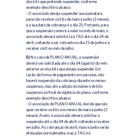
dos kits que pretende suspender, conforme
exemplo descritivo abaixo:
- O associado deseja suspender sua assinatura
para não receber os kits de maio e junho (2 meses),
e a sua data de cobrança é o dia 25. Portanto, para
que a suspensão comece a valer no mês de maio, o
associado deverá solicitá-la à TAG até o dia 24 de
abril, voltando a ser cobrado no dia 25 de junho e a
receber o kit no mês de julho.
B)
No caso de PLANO ANUAL, a suspensão
deverá ser solicitada até o dia 04 (quatro) do mês
anterior ao dos kits que deseja suspender. Em
razão da forma de pagamento em parcelas, não
haverá suspensão da cobrança durante os meses
suspensos, mas sim a adição do número de kits
suspensos ao final da vigência do plano, conforme
exemplo descritivo abaixo:
- O associado de PLANO ANUAL decide que não
quer receber os kits nos meses de maio e junho (2
meses). Assim, o associado deverá solicitar a
suspensão até o dia 04 de abril, voltando a receber
em julho. As cobranças de abril, maio e junho serão
efetuadas normalmente, mas a TAG irá