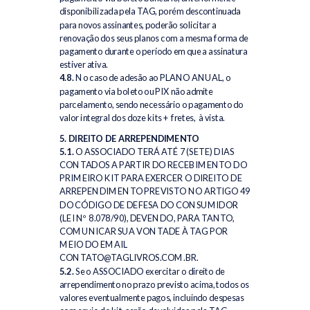
disponibilizada pela TAG, porém descontinuada
para novos assinantes, poderão solicitar a
renovação dos seus planos com a mesma forma de
pagamento durante o período em que a assinatura
estiver ativa.
4.8.
No caso de adesão ao PLANO ANUAL, o
pagamento via boleto ou PIX não admite
parcelamento, sendo necessário o pagamento do
valor integral dos doze kits + fretes, à vista.
5. DIREITO DE ARREPENDIMENTO
5.1.
O ASSOCIADO TERÁ ATÉ 7 (SETE) DIAS
CONTADOS A PARTIR DO RECEBIMENTO DO
PRIMEIRO KIT PARA EXERCER O DIREITO DE
ARREPENDIMENTO PREVISTO NO ARTIGO 49
DO CÓDIGO DE DEFESA DO CONSUMIDOR
(LEI Nº 8.078/90), DEVENDO, PARA TANTO,
COMUNICAR SUA VONTADE À TAG POR
MEIO DO EMAIL
CONTATO@TAGLIVROS.COM.BR.
5.2.
Se o ASSOCIADO exercitar o direito de
arrependimento no prazo previsto acima, todos os
valores eventualmente pagos, incluindo despesas