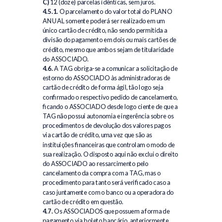
C)
12 (doze) parcelas idênticas, sem juros.
4.5.1.
O parcelamento do valor total do PLANO
ANUAL somente poderá ser realizado em um
único cartão de crédito, não sendo permitida a
divisão do pagamento em dois ou mais cartões de
crédito, mesmo que ambos sejam de titularidade
do ASSOCIADO.
4.6.
A TAG obriga-se a comunicar a solicitação de
estorno do ASSOCIADO às administradoras de
cartão de crédito de forma ágil, tão logo seja
confirmado o respectivo pedido de cancelamento,
ficando o ASSOCIADO desde logo ciente de que a
TAG não possui autonomia e ingerência sobre os
procedimentos de devolução dos valores pagos
via cartão de crédito, uma vez que são as
instituições financeiras que controlam o modo de
sua realização. O disposto aqui não exclui o direito
do ASSOCIADO ao ressarcimento pelo
cancelamento da compra com a TAG, mas o
procedimento para tanto será verificado caso a
caso juntamente com o banco ou a operadora do
cartão de crédito em questão.
4.7.
Os ASSOCIADOS que possuem a forma de
pagamento via boleto bancário, anteriormente