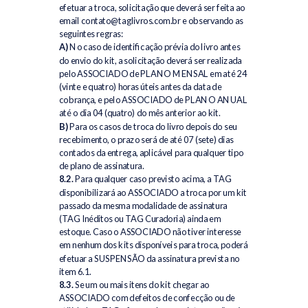
efetuar a troca, solicitação que deverá ser feita ao
email contato@taglivros.com.br e observando as
seguintes regras:
A)
No caso de identificação prévia do livro antes
do envio do kit, a solicitação deverá ser realizada
pelo ASSOCIADO de PLANO MENSAL em até 24
(vinte e quatro) horas úteis antes da data de
cobrança, e pelo ASSOCIADO de PLANO ANUAL
até o dia 04 (quatro) do mês anterior ao kit.
B)
Para os casos de troca do livro depois do seu
recebimento, o prazo será de até 07 (sete) dias
contados da entrega, aplicável para qualquer tipo
de plano de assinatura.
8.2.
Para qualquer caso previsto acima, a TAG
disponibilizará ao ASSOCIADO a troca por um kit
passado da mesma modalidade de assinatura
(TAG Inéditos ou TAG Curadoria) ainda em
estoque. Caso o ASSOCIADO não tiver interesse
em nenhum dos kits disponíveis para troca, poderá
efetuar a SUSPENSÃO da assinatura prevista no
item 6.1.
8.3.
Se um ou mais itens do kit chegar ao
ASSOCIADO com defeitos de confecção ou de