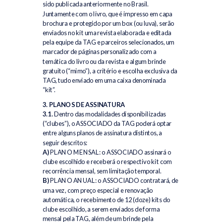
sido publicada anteriormente no Brasil.
Juntamente com o livro, que é impresso em capa
brochura e protegido por um box (ou luva), serão
enviados no kit uma revista elaborada e editada
pela equipe da TAG e parceiros selecionados, um
marcador de páginas personalizado com a
temática do livro ou da revista e algum brinde
gratuito (“mimo”), a critério e escolha exclusiva da
TAG, tudo enviado em uma caixa denominada
“kit”.
3. PLANOS DE ASSINATURA
3.1.
Dentro das modalidades disponibilizadas
(“clubes”), o ASSOCIADO da TAG poderá optar
entre alguns planos de assinatura distintos, a
seguir descritos:
A)
PLANO MENSAL: o ASSOCIADO assinará o
clube escolhido e receberá o respectivo kit com
recorrência mensal, sem limitação temporal.
B)
PLANO ANUAL: o ASSOCIADO contratará, de
uma vez, com preço especial e renovação
automática, o recebimento de 12 (doze) kits do
clube escolhido, a serem enviados de forma
mensal pela TAG, além de um brinde pela