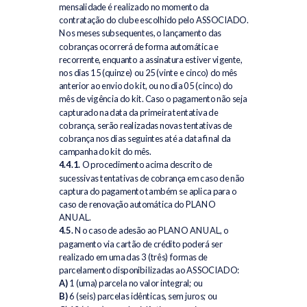
mensalidade é realizado no momento da
contratação do clube escolhido pelo ASSOCIADO.
Nos meses subsequentes, o lançamento das
cobranças ocorrerá de forma automática e
recorrente, enquanto a assinatura estiver vigente,
nos dias 15 (quinze) ou 25 (vinte e cinco) do mês
anterior ao envio do kit, ou no dia 05 (cinco) do
mês de vigência do kit. Caso o pagamento não seja
capturado na data da primeira tentativa de
cobrança, serão realizadas novas tentativas de
cobrança nos dias seguintes até a data final da
campanha do kit do mês.
4.4.1.
O procedimento acima descrito de
sucessivas tentativas de cobrança em caso de não
captura do pagamento também se aplica para o
caso de renovação automática do PLANO
ANUAL.
4.5.
No caso de adesão ao PLANO ANUAL, o
pagamento via cartão de crédito poderá ser
realizado em uma das 3 (três) formas de
parcelamento disponibilizadas ao ASSOCIADO:
A)
1 (uma) parcela no valor integral; ou
B)
6 (seis) parcelas idênticas, sem juros; ou