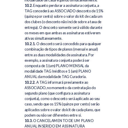
10.2.
Enquanto perdurar a assinatura conjunta, a
TAG concederá ao ASSOCIADO desconto de 15%
(quinze por cento) sobre o valor do kit de cada um
dos clubes (o desconto não incide sobre a taxa de
entrega). O desconto somente será válido durante
os meses em que ambas as assinaturas estiverem
ativas simultaneamente.
10.2.1.
O desconto será concedido para qualquer
combinação de tipos de planos (mensal e anual)
entre as duas modalidades de assinatura. Por
exemplo, a assinatura conjunta poderá ser
composta de 1 (um) PLANO MENSAL da
modalidade TAG Inéditos e 1 (um) PLANO
ANUAL da modalidade TAG Curadoria.
10.2.2.
A TAG informará previamente ao
ASSOCIADO, no momento da contratação do
segundo plano (que configura a assinatura
conjunta), como o desconto será aplicado ao seu
caso, sendo que os 15% (quinze por cento) serão
aplicados sobre o valor do kit de cada plano, que
podem ou não ser diferentes entre si.
10.3.
O CANCELAMENTO DE UM PLANO
ANUAL INSERIDO EM ASSINATURA