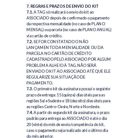
7. REGRAS E PRAZOS DE ENVIO DO KIT
7.1.
A TAG só realizará o envio do kit ao
ASSOCIADO depois de confirmado o pagamento
da respectiva mensalidade (no caso de PLANO
MENSAL) ou parcela (no caso de PLANO ANUAL)
via cartão de crédito.
7.2.
SE FOR CONSTATADO O NÃO
LANÇAMENTO DA MENSALIDADE OU DA
PARCELA NO CARTÃO DE CRÉDITO
CADASTRADO PELO ASSOCIADO POR ALGUM
PROBLEMA ALHEIO À TAG, NÃO SERÁ
ENVIADO O KIT AO ASSOCIADO ATÉ QUE ELE
REGULARIZE SUA SITUAÇÃO DE
PAGAMENTO.
7.3.
O primeiro kit da assinatura possui o seguinte
prazo de entrega: 15 (quinze) dias úteis para as
regiões Sul e Sudeste e 18 (dezoito) dias úteis para
as regiões Centro-Oeste, Norte e Nordeste.
7.4.
A partir do segundo kit da assinatura, o prazo
padrão para entrega ao ASSOCIADO é até o dia
20 (vinte) do mês de envio/competência do kit,
caso o pagamento seja realizado até o último dia
do mês anterior.