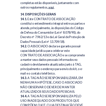
completas estão disponíveis, juntamente com
outros regulamentos,
aqui
.
14. DISPOSIÇÕES GERAIS
14.1.
Este CONTRATO DE ASSOCIAÇÃO
constitui o entendimento integral entre as partes e
atende, principalmente, às disposições do Código
de Defesa do Consumidor (Lei nº 8.078/90), do
Decreto nº 7.962/13 e da Lei Geral de Proteção de
Dados Pessoais (Lei nº 13.709/18).
14.2.
O ASSOCIADO declara e garante possuir
capacidade jurídica para celebrar este
CONTRATO DE ASSOCIAÇÃO e se compromete
a manter seus dados pessoais informados no
cadastro devidamente atualizados junto à TAG,
principalmente o endereço para envio do kit, o e-
mail e o contato telefônico.
14.3.
A TAG NÃO SE RESPONSABILIZARÁ, EM
NENHUMA HIPÓTESE, CASO O ASSOCIADO
NÃO OBSERVAR O DEVER DE MANTER
ATUALIZADOS SEUS DADOS PESSOAIS.
14.4.
A TAG NÃO SE RESPONSABILIZA PELO
USO INADEQUADO DOS PRODUTOS QUE
COMPÕEM O KIT, CUJA DESTINAÇÃO DEVE