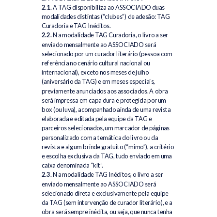
2.1.
A TAG disponibiliza ao ASSOCIADO duas
modalidades distintas (“clubes”) de adesão: TAG
Curadoria e TAG Inéditos.
2.2.
Na modalidade TAG Curadoria, o livro a ser
enviado mensalmente ao ASSOCIADO será
selecionado por um curador literário (pessoa com
referência no cenário cultural nacional ou
internacional), exceto nos meses de julho
(aniversário da TAG) e em meses especiais,
previamente anunciados aos associados. A obra
será impressa em capa dura e protegida por um
box (ou luva), acompanhado ainda de uma revista
elaborada e editada pela equipe da TAG e
parceiros selecionados, um marcador de páginas
personalizado com a temática do livro ou da
revista e algum brinde gratuito (“mimo”), a critério
e escolha exclusiva da TAG, tudo enviado em uma
caixa denominada “kit”.
2.3.
Na modalidade TAG Inéditos, o livro a ser
enviado mensalmente ao ASSOCIADO será
selecionado direta e exclusivamente pela equipe
da TAG (sem intervenção de curador literário), e a
obra será sempre inédita, ou seja, que nunca tenha