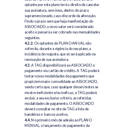
optante por este plano terá o direito de cancelar
sua assinatura, sem ônus, dentro do prazo
supramencionado, caso discorde da alteração.
Findo o prazo sem que haja manifestação do
ASSOCIADO, o novo valor será considerado
aceito e passará a ser cobrado nas mensalidades
seguintes.
4.2.2.
Os optantes do PLANO ANUAL não
sofrerão, durante a vigência do seu plano, a
incidência do reajuste, que só será aplicado na
renovação de sua assinatura.
4.3.
A TAG disponibilizará ao ASSOCIADO o
pagamento via cartão de crédito. A TAG poderá
testar novas modalidades de pagamento que
propiciem maior comodidade ao ASSOCIADO,
sendo certo que, caso qualquer desses testes se
mostre ineficiente e/ou ineficaz, a TAG poderá
excluir, a seu exclusivo critério, as referidas
modalidades de pagamento. O ASSOCIADO
deverá consultar no site da TAG a lista de
bandeiras e bancos aceitos.
4.4.
No primeiro mês de adesão ao PLANO
MENSAL, o lançamento do pagamento da