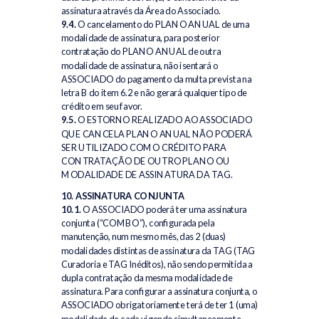
assinatura através da Área do Associado.
9.4.
O cancelamento do PLANO ANUAL de uma
modalidade de assinatura, para posterior
contratação do PLANO ANUAL de outra
modalidade de assinatura, não isentará o
ASSOCIADO do pagamento da multa prevista na
letra B do item 6.2 e não gerará qualquer tipo de
crédito em seu favor.
9.5.
O ESTORNO REALIZADO AO ASSOCIADO
QUE CANCELA PLANO ANUAL NÃO PODERÁ
SER UTILIZADO COMO CRÉDITO PARA
CONTRATAÇÃO DE OUTRO PLANO OU
MODALIDADE DE ASSINATURA DA TAG.
10. ASSINATURA CONJUNTA
10.1.
O ASSOCIADO poderá ter uma assinatura
conjunta (“COMBO”), configurada pela
manutenção, num mesmo mês, das 2 (duas)
modalidades distintas de assinatura da TAG (TAG
Curadoria e TAG Inéditos), não sendo permitida a
dupla contratação da mesma modalidade de
assinatura. Para configurar a assinatura conjunta, o
ASSOCIADO obrigatoriamente terá de ter 1 (uma)
modalidade de cada vigendo simultaneamente.