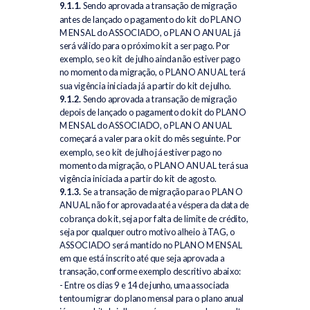
9.1.1.
Sendo aprovada a transação de migração
antes de lançado o pagamento do kit do PLANO
MENSAL do ASSOCIADO, o PLANO ANUAL já
será válido para o próximo kit a ser pago. Por
exemplo, se o kit de julho ainda não estiver pago
no momento da migração, o PLANO ANUAL terá
sua vigência iniciada já a partir do kit de julho.
9.1.2.
Sendo aprovada a transação de migração
depois de lançado o pagamento do kit do PLANO
MENSAL do ASSOCIADO, o PLANO ANUAL
começará a valer para o kit do mês seguinte. Por
exemplo, se o kit de julho já estiver pago no
momento da migração, o PLANO ANUAL terá sua
vigência iniciada a partir do kit de agosto.
9.1.3.
Se a transação de migração para o PLANO
ANUAL não for aprovada até a véspera da data de
cobrança do kit, seja por falta de limite de crédito,
seja por qualquer outro motivo alheio à TAG, o
ASSOCIADO será mantido no PLANO MENSAL
em que está inscrito até que seja aprovada a
transação, conforme exemplo descritivo abaixo:
- Entre os dias 9 e 14 de junho, uma associada
tentou migrar do plano mensal para o plano anual