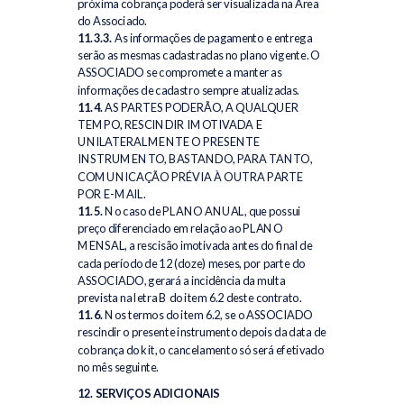
próxima cobrança poderá ser visualizada na Área
do Associado.
11.3.3.
As informações de pagamento e entrega
serão as mesmas cadastradas no plano vigente. O
ASSOCIADO se compromete a manter as
informações de cadastro sempre atualizadas.
11.4.
AS PARTES PODERÃO, A QUALQUER
TEMPO, RESCINDIR IMOTIVADA E
UNILATERALMENTE O PRESENTE
INSTRUMENTO, BASTANDO, PARA TANTO,
COMUNICAÇÃO PRÉVIA À OUTRA PARTE
POR E-MAIL.
11.5.
No caso de PLANO ANUAL, que possui
preço diferenciado em relação ao PLANO
MENSAL, a rescisão imotivada antes do final de
cada período de 12 (doze) meses, por parte do
ASSOCIADO, gerará a incidência da multa
prevista na letra B do item 6.2 deste contrato.
11.6.
Nos termos do item 6.2, se o ASSOCIADO
rescindir o presente instrumento depois da data de
cobrança do kit, o cancelamento só será efetivado
no mês seguinte.
12. SERVIÇOS ADICIONAIS