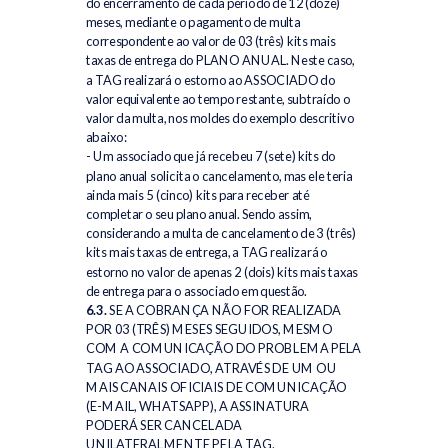
do encerramento de cada período de 12 (doze)
meses, mediante o pagamento de multa
correspondente ao valor de 03 (três) kits mais
taxas de entrega do PLANO ANUAL. Neste caso,
a TAG realizará o estorno ao ASSOCIADO do
valor equivalente ao tempo restante, subtraído o
valor da multa, nos moldes do exemplo descritivo
abaixo:
- Um associado que já recebeu 7 (sete) kits do
plano anual solicita o cancelamento, mas ele teria
ainda mais 5 (cinco) kits para receber até
completar o seu plano anual. Sendo assim,
considerando a multa de cancelamento de 3 (três)
kits mais taxas de entrega, a TAG realizará o
estorno no valor de apenas 2 (dois) kits mais taxas
de entrega para o associado em questão.
6.3.
SE A COBRANÇA NÃO FOR REALIZADA
POR 03 (TRÊS) MESES SEGUIDOS, MESMO
COM A COMUNICAÇÃO DO PROBLEMA PELA
TAG AO ASSOCIADO, ATRAVÉS DE UM OU
MAIS CANAIS OFICIAIS DE COMUNICAÇÃO
(E-MAIL, WHATSAPP), A ASSINATURA
PODERÁ SER CANCELADA
UNILATERALMENTE PELA TAG.